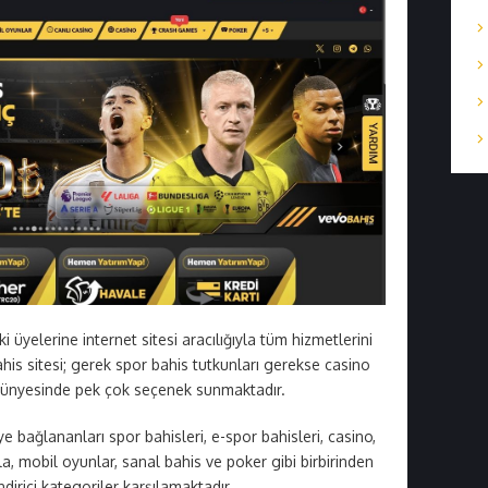
i üyelerine internet sitesi aracılığıyla tüm hizmetlerini
his sitesi; gerek spor bahis tutkunları gerekse casino
n bünyesinde pek çok seçenek sunmaktadır.
e bağlananları spor bahisleri, e-spor bahisleri, casino,
la, mobil oyunlar, sanal bahis ve poker gibi birbirinden
dirici kategoriler karşılamaktadır.