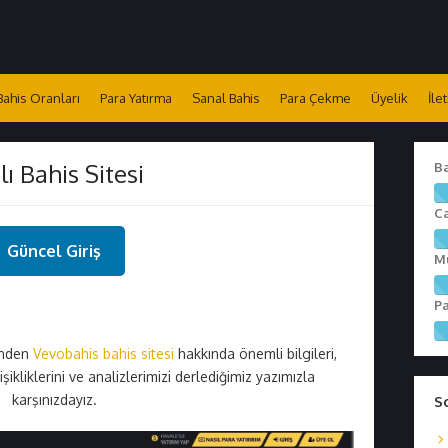
Bahis Oranları
Para Yatırma
Sanal Bahis
Para Çekme
Üyelik
İle
ı Bahis Sitesi
Ba
Ca
Güncel Giriş
Mü
Pa
rinden
Vevobahis bahis sitesi
hakkında önemli bilgileri,
ikliklerini ve analizlerimizi derlediğimiz yazımızla
karşınızdayız.
S