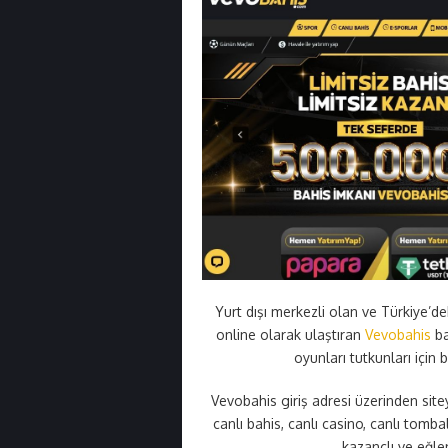
Yurt dışı merkezli olan ve Türkiye’dek
online olarak ulaştıran
Vevobahis
ba
oyunları tutkunları içi
Vevobahis giriş adresi üzerinden sitey
canlı bahis, canlı casino, canlı tomba
kazançlı ve eğlen