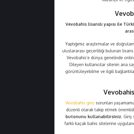
Vevoba
Vevobahis lisanslı yapısı ile Türk
aras
Yaptığımız araştırmalar ve doğrulama
uluslararası geçerliliği bulunan lisan
Vevobahis’e dünya genelinde online
Dileyen kullanıcılar sitenin ana sa
görüntüleyebilme ve ilgili bağlantı
Vevobahis
Vevobahis giriş
sorunları yaşamamak
düzenli olarak takip etmek önemlidi
butonunu kullanabilirsiniz
. Giri
farklı kaçak bahis sitelerine uygula