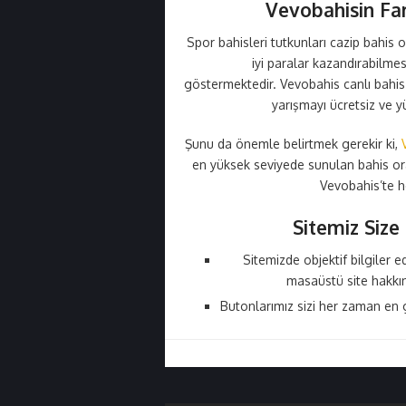
Vevobahisin Far
Spor bahisleri tutkunları cazip bahis
iyi paralar kazandırabilmes
göstermektedir. Vevobahis canlı bahis
yarışmayı ücretsiz ve y
Şunu da önemle belirtmek gerekir ki,
en yüksek seviyede sunulan bahis oran
Vevobahis’te h
Sitemiz Size
Sitemizde objektif bilgiler 
masaüstü site hakkın
Butonlarımız sizi her zaman en g