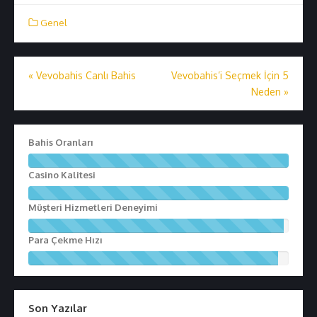
Genel
Yazı
«
Vevobahis Canlı Bahis
Vevobahis’i Seçmek İçin 5
Neden
»
gezinmesi
Bahis Oranları
1
0
Casino Kalitesi
0
1
%
0
Müşteri Hizmetleri Deneyimi
C
0
9
o
%
8
Para Çekme Hızı
m
C
%
9
p
o
C
6
l
m
o
%
e
p
m
C
t
l
Son Yazılar
p
o
e