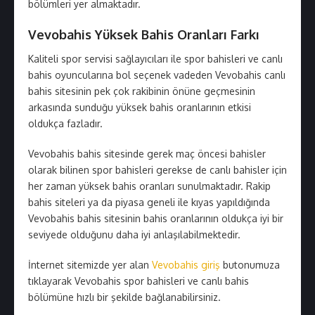
bölümleri yer almaktadır.
Vevobahis Yüksek Bahis Oranları Farkı
Kaliteli spor servisi sağlayıcıları ile spor bahisleri ve canlı
bahis oyuncularına bol seçenek vadeden Vevobahis canlı
bahis sitesinin pek çok rakibinin önüne geçmesinin
arkasında sunduğu yüksek bahis oranlarının etkisi
oldukça fazladır.
Vevobahis bahis sitesinde gerek maç öncesi bahisler
olarak bilinen spor bahisleri gerekse de canlı bahisler için
her zaman yüksek bahis oranları sunulmaktadır. Rakip
bahis siteleri ya da piyasa geneli ile kıyas yapıldığında
Vevobahis bahis sitesinin bahis oranlarının oldukça iyi bir
seviyede olduğunu daha iyi anlaşılabilmektedir.
İnternet sitemizde yer alan
Vevobahis giriş
butonumuza
tıklayarak Vevobahis spor bahisleri ve canlı bahis
bölümüne hızlı bir şekilde bağlanabilirsiniz.