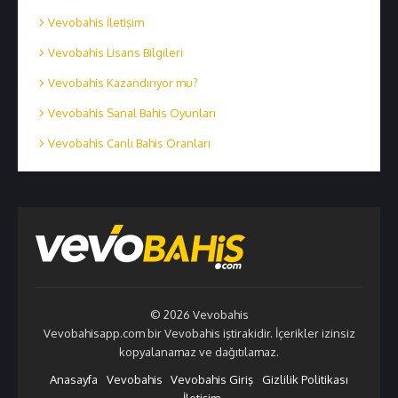
e
l
m
t
Vevobahis İletişim
e
p
e
t
l
Vevobahis Lisans Bilgileri
e
e
Vevobahis Kazandırıyor mu?
t
e
Vevobahis Sanal Bahis Oyunları
Vevobahis Canlı Bahis Oranları
© 2026 Vevobahis
Vevobahisapp.com bir Vevobahis iştirakidir. İçerikler izinsiz
kopyalanamaz ve dağıtılamaz.
Anasayfa
Vevobahis
Vevobahis Giriş
Gizlilik Politikası