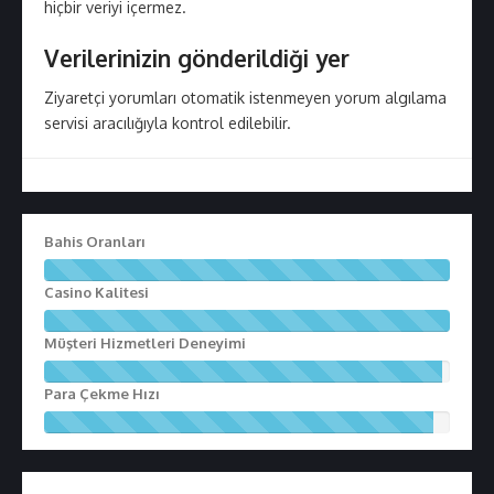
hiçbir veriyi içermez.
Verilerinizin gönderildiği yer
Ziyaretçi yorumları otomatik istenmeyen yorum algılama
servisi aracılığıyla kontrol edilebilir.
Bahis Oranları
1
0
Casino Kalitesi
0
1
%
0
Müşteri Hizmetleri Deneyimi
C
0
9
o
%
8
Para Çekme Hızı
m
C
%
9
p
o
C
6
l
m
o
%
e
p
m
C
t