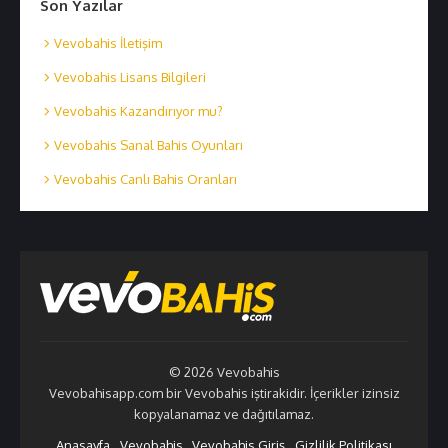
l
Son Yazılar
p
o
e
e
l
m
t
Vevobahis İletişim
e
p
e
t
l
Vevobahis Lisans Bilgileri
e
e
Vevobahis Kazandırıyor mu?
t
e
Vevobahis Sanal Bahis Oyunları
Vevobahis Canlı Bahis Oranları
© 2026 Vevobahis
Vevobahisapp.com bir Vevobahis iştirakidir. İçerikler izinsiz
kopyalanamaz ve dağıtılamaz.
Anasayfa
Vevobahis
Vevobahis Giriş
Gizlilik Politikası