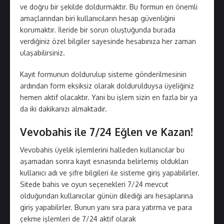
ve doğru bir şekilde doldurmaktır. Bu formun en önemli
amaçlarından biri kullanıcıların hesap güvenliğini
korumaktır. İleride bir sorun oluştuğunda burada
verdiğiniz özel bilgiler sayesinde hesabınıza her zaman
ulaşabilirsiniz.
Kayıt formunun doldurulup sisteme gönderilmesinin
ardından form eksiksiz olarak doldurulduysa üyeliğiniz
hemen aktif olacaktır. Yani bu işlem sizin en fazla bir ya
da iki dakikanızı almaktadır.
Vevobahis ile 7/24 Eğlen ve Kazan!
Vevobahis üyelik işlemlerini halleden kullanıcılar bu
aşamadan sonra kayıt esnasında belirlemiş oldukları
kullanıcı adı ve şifre bilgileri ile sisteme giriş yapabilirler.
Sitede bahis ve oyun seçenekleri 7/24 mevcut
olduğundan kullanıcılar günün dilediği anı hesaplarına
giriş yapabilirler. Bunun yanı sıra para yatırma ve para
çekme işlemleri de 7/24 aktif olarak