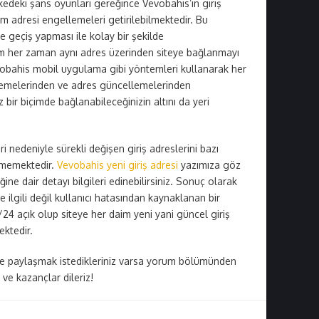
ülkedeki şans oyunları gereğince Vevobahis’in giriş
im adresi engellemeleri getirilebilmektedir. Bu
ne geçiş yapması ile kolay bir şekilde
m her zaman aynı adres üzerinden siteye bağlanmayı
vobahis mobil uygulama gibi yöntemleri kullanarak her
lemelerinden ve adres güncellemelerinden
 bir biçimde bağlanabileceğinizin altını da yeri
 nedeniyle sürekli değişen giriş adreslerini bazı
dememektedir.
Vevobahis yeni giriş adresi
yazımıza göz
ne dair detayı bilgileri edinebilirsiniz. Sonuç olarak
le ilgili değil kullanıcı hatasından kaynaklanan bir
4 açık olup siteye her daim yeni yani güncel giriş
ktedir.
in de paylaşmak istedikleriniz varsa yorum bölümünden
 ve kazançlar dileriz!