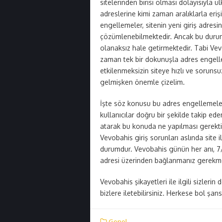
sitelerinden birisi olması dolayısıyla 
adreslerine kimi zaman aralıklarla eriş
engellemeler, sitenin yeni giriş adresi
çözümlenebilmektedir. Ancak bu duru
olanaksız hale getirmektedir. Tabi Ve
zaman tek bir dokunuşla adres engel
etkilenmeksizin siteye hızlı ve sorunsuz
gelmişken önemle çizelim.
İşte söz konusu bu adres engellemeleri
kullanıcılar doğru bir şekilde takip e
atarak bu konuda ne yapılması gerektiği
Vevobahis giriş sorunları aslında site i
durumdur. Vevobahis günün her anı, 7/2
adresi üzerinden bağlanmanız gerekme
Vevobahis şikayetleri ile ilgili sizler
bizlere iletebilirsiniz. Herkese bol şans
Genel