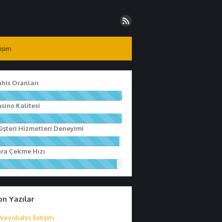
tişim
his Oranları
1
0
sino Kalitesi
0
1
%
0
şteri Hizmetleri Deneyimi
C
0
9
o
%
8
ra Çekme Hızı
m
C
%
9
p
o
C
6
l
m
o
%
e
p
m
C
t
l
on Yazılar
p
o
e
e
l
m
t
Vevobahis İletişim
e